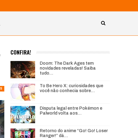
A
r
CONFIRA!
Doom: The Dark Ages tem
novidades reveladas! Saiba
tudo…
To Be Hero X: curiosidades que
AS
você não conhecia sobre…
Disputa legal entre Pokémon e
Palworld volta aos…
Retorno do anime “Go! Go! Loser
Ranger!” dá…