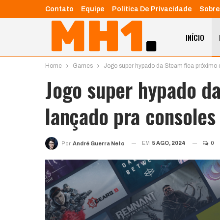
Contato
Equipe
Política De Privacidade
Sobre
INÍCIO
Home
Games
Jogo super hypado da Steam fica próximo 
Jogo super hypado da
lançado pra consoles
EM
5 AGO, 2024
0
Por
André Guerra Neto