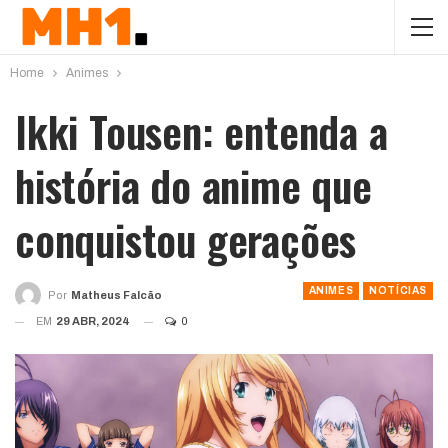
Home
Animes
Ikki Tousen: entenda a
história do anime que
conquistou gerações
ANIMES
NOTÍCIAS
Por
Matheus Falcão
EM
29 ABR, 2024
0