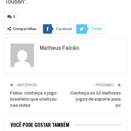
Tousen”.
0
Compartilhar
Facebook
Twitter
Google+
ReddIt
Matheus Falcão
WhatsApp
Pinterest
O email
ANTERIOR
PRÓXIMO
Fobia: conheça o jogo
Conheça os 10 melhores
brasileiro que viralizou
jogos de esporte para
nas redes
pc
VOCÊ PODE GOSTAR TAMBÉM