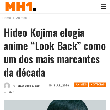
Home
Animes
Hideo Kojima elogia
anime “Look Back” como
um dos mais marcantes
da década
ANIMES
NOTÍCIAS
EM
3 JUL, 2024
Por
Matheus Falcão
0