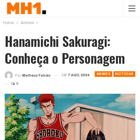
Home
Animes
Hanamichi Sakuragi:
Conheça o Personagem
ANIMES
NOTÍCIAS
EM
7 AGO, 2024
Por
Matheus Falcão
0