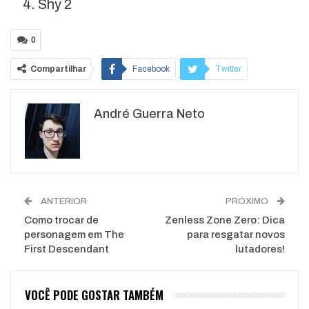
Shy 2
0
Compartilhar
Facebook
Twitter
Google+
ReddIt
André Guerra Neto
WhatsApp
Pinterest
O email
ANTERIOR
PRÓXIMO
Como trocar de
Zenless Zone Zero: Dica
personagem em The
para resgatar novos
First Descendant
lutadores!
VOCÊ PODE GOSTAR TAMBÉM