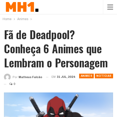
Home
Animes
Fã de Deadpool?
Conheça 6 Animes que
Lembram o Personagem
ANIMES
NOTÍCIAS
EM
31 JUL, 2024
Por
Matheus Falcão
0