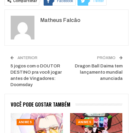
Compartilhar
Facebook
Twitter
Google+
ReddIt
Matheus Falcão
WhatsApp
Pinterest
O email
ANTERIOR
PRÓXIMO
5 jogos com o DOUTOR
Dragon Ball Daima tem
DESTINO pra você jogar
lançamento mundial
antes de Vingadores:
anunciada
Doomsday
VOCÊ PODE GOSTAR TAMBÉM
ANIMES
ANIMES