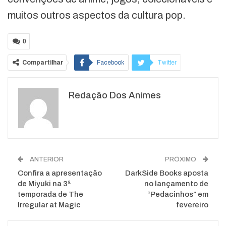
muitos outros aspectos da cultura pop.
0
Compartilhar
Facebook
Twitter
Google+
ReddIt
Redação Dos Animes
WhatsApp
Pinterest
O email
ANTERIOR
PRÓXIMO
Confira a apresentação
DarkSide Books aposta
de Miyuki na 3ª
no lançamento de
temporada de The
“Pedacinhos” em
Irregular at Magic
fevereiro