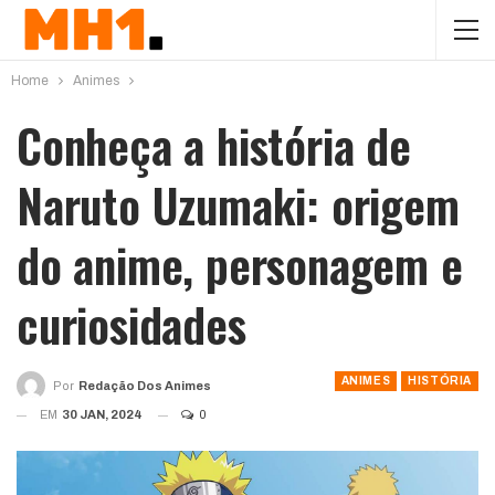
Home
Animes
Conheça a história de
Naruto Uzumaki: origem
do anime, personagem e
curiosidades
ANIMES
HISTÓRIA
Por
Redação Dos Animes
EM
30 JAN, 2024
0