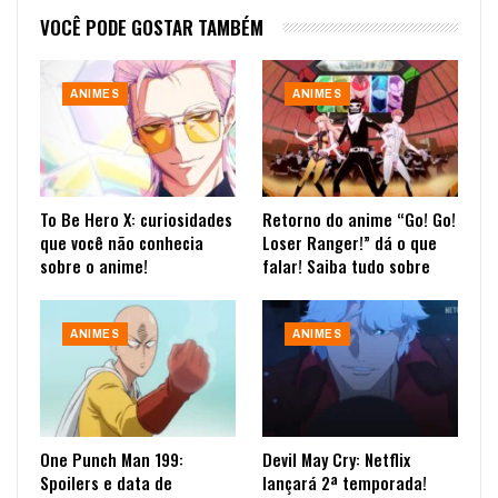
VOCÊ PODE GOSTAR TAMBÉM
ANIMES
ANIMES
To Be Hero X: curiosidades
Retorno do anime “Go! Go!
que você não conhecia
Loser Ranger!” dá o que
sobre o anime!
falar! Saiba tudo sobre
ANIMES
ANIMES
One Punch Man 199:
Devil May Cry: Netflix
Spoilers e data de
lançará 2ª temporada!