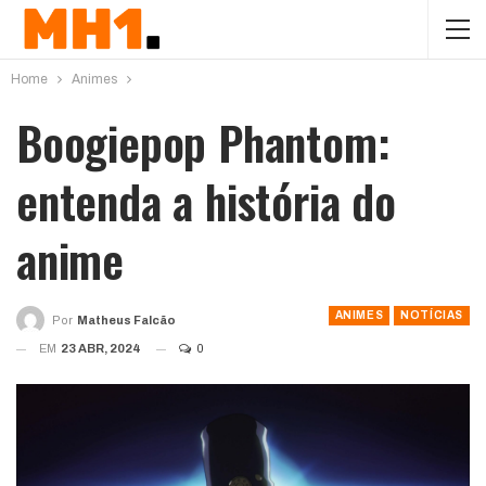
Home
Animes
Boogiepop Phantom:
entenda a história do
anime
ANIMES
NOTÍCIAS
Por
Matheus Falcão
EM
23 ABR, 2024
0