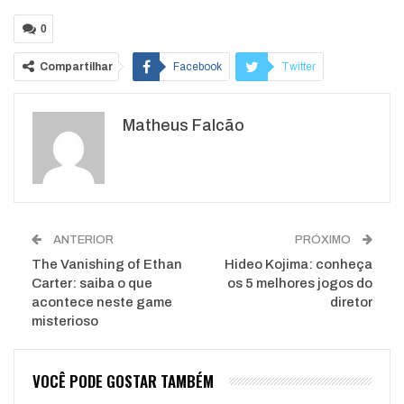
0
Compartilhar
Facebook
Twitter
Google+
ReddIt
Matheus Falcão
WhatsApp
Pinterest
O email
ANTERIOR
PRÓXIMO
The Vanishing of Ethan
Hideo Kojima: conheça
Carter: saiba o que
os 5 melhores jogos do
acontece neste game
diretor
misterioso
VOCÊ PODE GOSTAR TAMBÉM