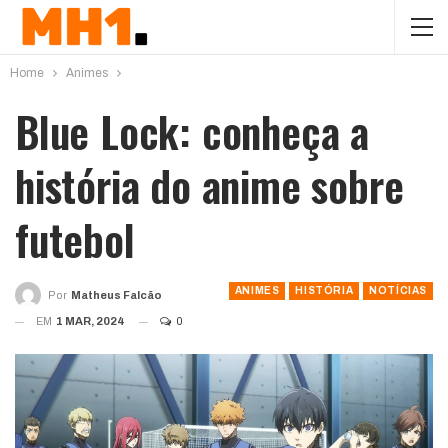
Home
Animes
Blue Lock: conheça a
história do anime sobre
futebol
ANIMES
HISTÓRIA
NOTÍCIAS
Por
Matheus Falcão
EM
1 MAR, 2024
0