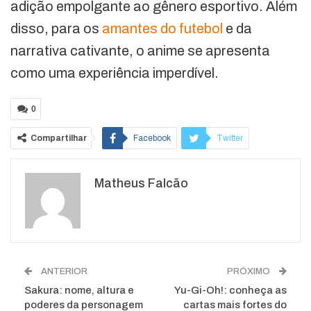
adição empolgante ao gênero esportivo. Além
disso, para os
amantes do futebol
e da
narrativa cativante, o anime se apresenta
como uma experiência imperdível.
0
Compartilhar
Facebook
Twitter
Google+
ReddIt
Matheus Falcão
WhatsApp
Pinterest
O email
ANTERIOR
PRÓXIMO
Sakura: nome, altura e
Yu-Gi-Oh!: conheça as
poderes da personagem
cartas mais fortes do