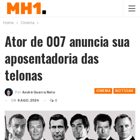
Home
Cinema
Ator de 007 anuncia sua
aposentadoria das
telonas
CINEMA
NOTÍCIAS
Por
André Guerra Neto
EM
6 AGO, 2024
0