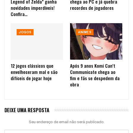
Legend of Zelda” ganha
chega ao PC e já quebra
novidades imperdíveis!
recordes de jogadores
Confira…
JOGOS
ANIMES
12 jogos clássicos que
Após 9 anos Komi Can’t
envelheceram mal e são
Communicate chega ao
difíceis de jogar hoje
fim e fãs se despedem da
obra
DEIXE UMA RESPOSTA
Seu endereço de email não será publicado.