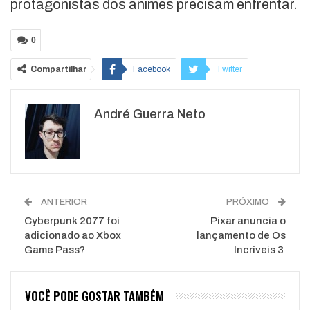
protagonistas dos animes precisam enfrentar.
0
Compartilhar
Facebook
Twitter
Google+
ReddIt
André Guerra Neto
WhatsApp
Pinterest
O email
ANTERIOR
PRÓXIMO
Cyberpunk 2077 foi
Pixar anuncia o
adicionado ao Xbox
lançamento de Os
Game Pass?
Incríveis 3
VOCÊ PODE GOSTAR TAMBÉM