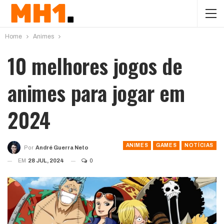
Home
Animes
10 melhores jogos de
animes para jogar em
2024
ANIMES
GAMES
NOTÍCIAS
Por
André Guerra Neto
EM
28 JUL, 2024
0