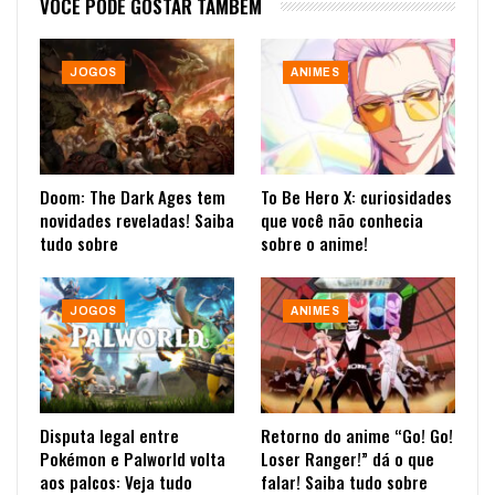
VOCÊ PODE GOSTAR TAMBÉM
JOGOS
ANIMES
Doom: The Dark Ages tem
To Be Hero X: curiosidades
novidades reveladas! Saiba
que você não conhecia
tudo sobre
sobre o anime!
JOGOS
ANIMES
Disputa legal entre
Retorno do anime “Go! Go!
Pokémon e Palworld volta
Loser Ranger!” dá o que
aos palcos: Veja tudo
falar! Saiba tudo sobre