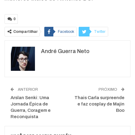
0
Compartilhar
Facebook
Twitter
Google+
ReddIt
André Guerra Neto
WhatsApp
Pinterest
O email
ANTERIOR
PRÓXIMO
Arslan Senki: Uma
Thais Carla surpreende
Jornada Épica de
e faz cosplay de Majin
Guerra, Coragem e
Boo
Reconquista